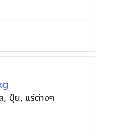
kg
 ปุ๋ย, แร่ต่างๆ